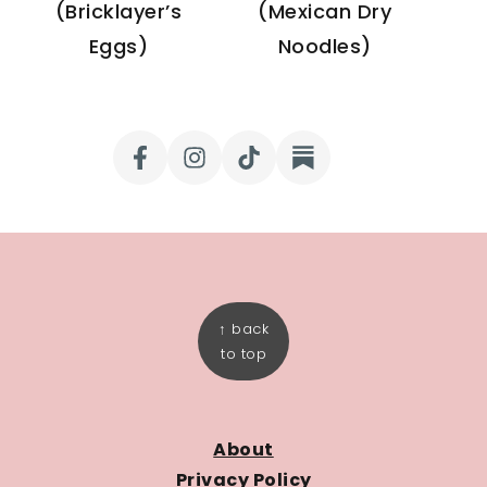
(Bricklayer’s
(Mexican Dry
Eggs)
Noodles)
FOOTER
↑ back
to top
About
Privacy Policy